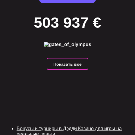
503 937 €
Показать все
Бонусы и турниры в Дэдди Казино для игры на
реальные деньги