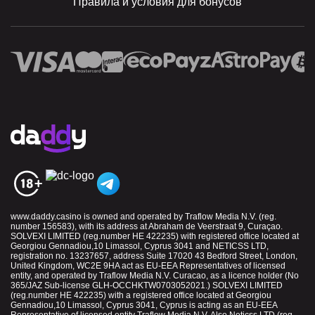
Правила и условия для бонусов
www.daddy.casino is owned and operated by Traflow Media N.V. (reg.
number 156583), with its address at Abraham de Veerstraat 9, Curaçao.
SOLVEXI LIMITED (reg.number HE 422235) with registered office located at
Georgiou Gennadiou,10 Limassol, Cyprus 3041 and NETICSS LTD,
registration no. 13237657, address Suite 17020 43 Bedford Street, London,
United Kingdom, WC2E 9HA act as EU-EEA Representatives of licensed
entity, and operated by Traflow Media N.V. Curacao, as a licence holder (No
365/JAZ Sub-license GLH-OCCHKTW0703052021.) SOLVEXI LIMITED
(reg.number HE 422235) with a registered office located at Georgiou
Gennadiou,10 Limassol, Cyprus 3041, Cyprus is acting as an EU-EEA