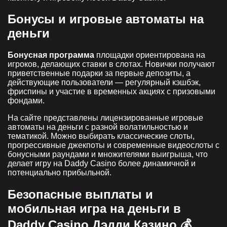
Бонусы и игровые автоматы на
деньги
Бонусная программа
площадки ориентирована на
игроков, делающих ставки в слотах. Новички получают
приветственные подарки за первые депозиты, а
действующие пользователи — регулярный кэшбэк,
фриспины и участие в временных акциях с призовыми
фондами.
На сайте представлены лицензированные игровые
автоматы на деньги с разной волатильностью и
тематикой. Можно выбирать классические слоты,
прогрессивные джекпоты и современные видеослоты с
бонусными раундами и множителями выигрыша, что
делает игру на Daddy Casino более динамичной и
потенциально прибыльной.
Безопасные выплаты и
мобильная игра на деньги в
Daddy Casino Дэдди Казино 💰