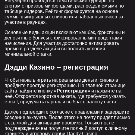
Регулярно проводятся тематические турниры по
слотам с призовыми фондами, распределяемыми по
таблице лидеров. Рейтинг формируется на основе
суммы выигрышных спинов или набранных очков за
участие в раундах.
Основные виды акций включают кэшбэк, фриспины и
депозитные бонусы с фиксированными процентами
начисления. Для участия достаточно активировать
промо в разделе акций и выполнить условия
минимальной ставки.
Дэдди Казино – регистрация
Чтобы начать играть на реальные деньги, сначала
пройдите простую регистрацию. На главной странице
сайта найдите кнопку
«Регистрация»
и нажмите на
неё. Откроется короткая анкета, где требуется указать
e‑mail, придумать пароль и выбрать валюту счёта.
Далее подтвердите согласие с правилами и завершите
создание аккаунта. После этого на почту придёт письмо
с ссылкой для активации профиля. Только после
подтверждения вы получите полный доступ к личному
кабинету и игровому лобби Daddy Casino.