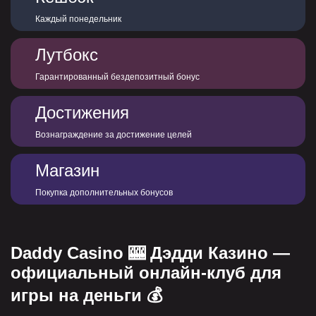
Каждый понедельник
Лутбокс
Гарантированный бездепозитный бонус
Достижения
Вознаграждение за достижение целей
Магазин
Покупка дополнительных бонусов
Daddy Casino 🎰 Дэдди Казино —
официальный онлайн-клуб для
игры на деньги 💰