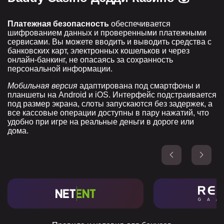
Платежная безопасность
обеспечивается
шифрованием данных и проверенными платежными
сервисами. Вы можете вводить и выводить средства с
банковских карт, электронных кошельков и через
онлайн-банкинг, не опасаясь за сохранность
персональной информации.
Мобильная версия
адаптирована под смартфоны и
планшеты на Android и iOS. Интерфейс подстраивается
под размер экрана, слоты запускаются без задержек, а
все кассовые операции доступны в пару нажатий, что
удобно при игре на реальные деньги в дороге или
дома.